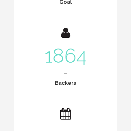
Goal
1864
Backers