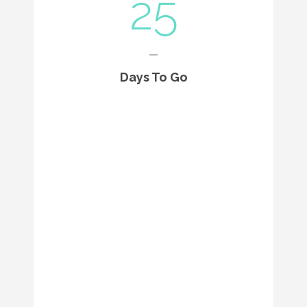
25
Days To Go